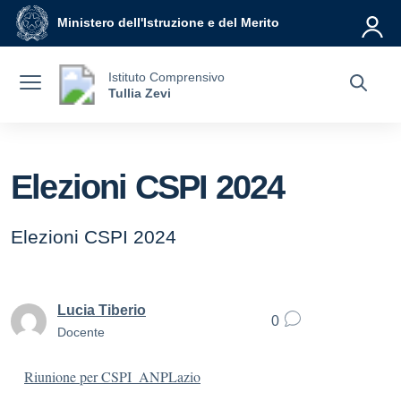
Vai ai contenuti
Vai al menu di navigazione
Vai al footer
Ministero dell'Istruzione e del Merito
Istituto Comprensivo
Tullia Zevi
Elezioni CSPI 2024
Elezioni CSPI 2024
Lucia Tiberio
0
Docente
Riunione per CSPI_ANPLazio