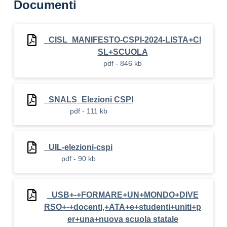
Documenti
_CISL_MANIFESTO-CSPI-2024-LISTA+CI
SL+SCUOLA
pdf - 846 kb
_SNALS_Elezioni CSPI
pdf - 111 kb
_UIL-elezioni-cspi
pdf - 90 kb
_USB+-+FORMARE+UN+MONDO+DIVE
RSO+-+docenti,+ATA+e+studenti+uniti+p
er+una+nuova scuola statale