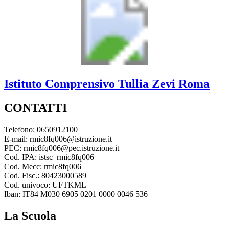
Istituto Comprensivo
Tullia Zevi
Roma
CONTATTI
Telefono: 0650912100
E-mail: rmic8fq006@istruzione.it
PEC: rmic8fq006@pec.istruzione.it
Cod. IPA: istsc_rmic8fq006
Cod. Mecc: rmic8fq006
Cod. Fisc.: 80423000589
Cod. univoco: UFTKML
Iban: IT84 M030 6905 0201 0000 0046 536
La Scuola