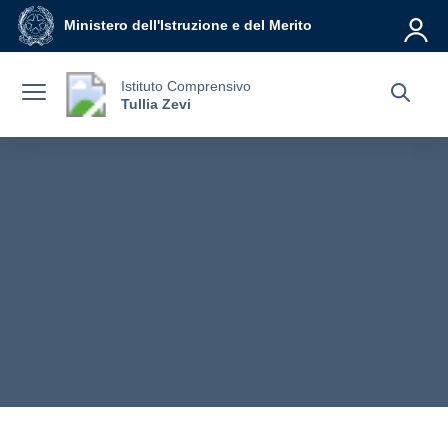
Vai ai contenuti
Vai al menu di navigazione
Vai al footer
Ministero dell'Istruzione e del Merito
Istituto Comprensivo
Tullia Zevi