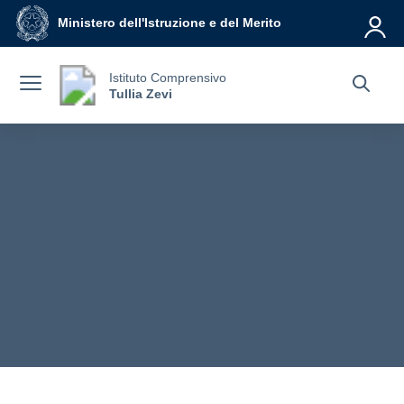
Vai ai contenuti
Vai al menu di navigazione
Vai al footer
Ministero dell'Istruzione e del Merito
Istituto Comprensivo
Tullia Zevi