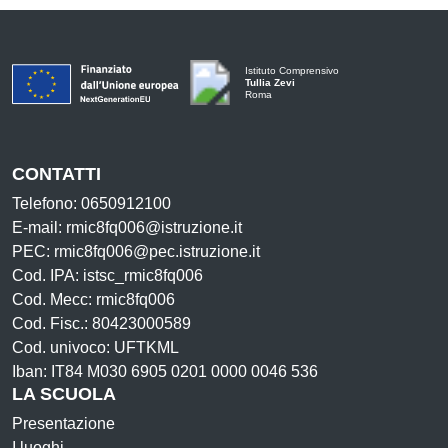
Istituto Comprensivo
Tullia Zevi
Roma
CONTATTI
Telefono: 0650912100
E-mail: rmic8fq006@istruzione.it
PEC: rmic8fq006@pec.istruzione.it
Cod. IPA: istsc_rmic8fq006
Cod. Mecc: rmic8fq006
Cod. Fisc.: 80423000589
Cod. univoco: UFTKML
Iban: IT84 M030 6905 0201 0000 0046 536
LA SCUOLA
Presentazione
I luoghi