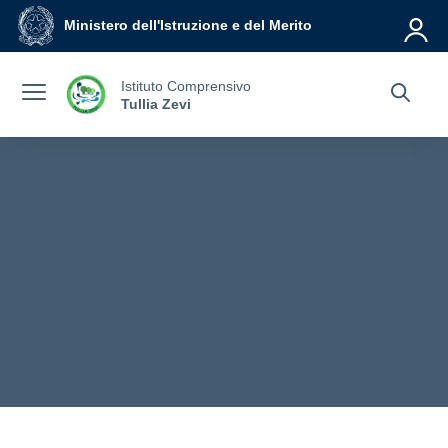
Vai ai contenuti
Vai al menu di navigazione
Vai al footer
Ministero dell'Istruzione e del Merito
Istituto Comprensivo
Tullia Zevi